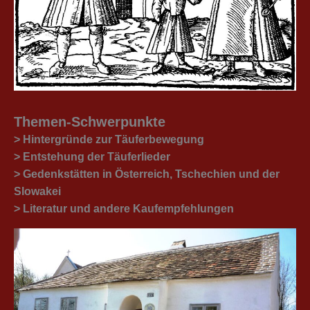
Themen-Schwerpunkte
> Hintergründe zur Täuferbewegung
> Entstehung der Täuferlieder
> Gedenkstätten in Österreich, Tschechien und der
Slowakei
> Literatur und andere Kaufempfehlungen