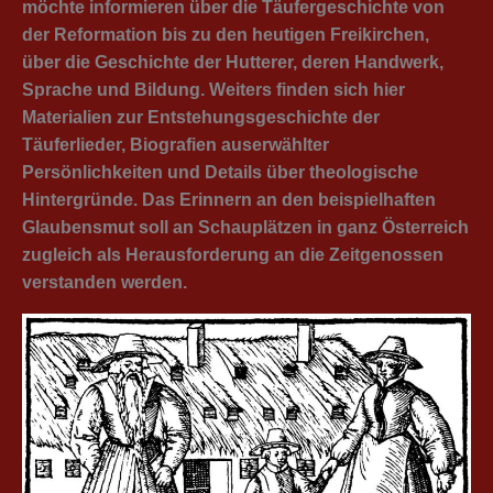
möchte informieren über die Täufergeschichte von
der Reformation bis zu den heutigen Freikirchen,
über die Geschichte der Hutterer, deren Handwerk,
Sprache und Bildung. Weiters finden sich hier
Materialien zur Entstehungsgeschichte der
Täuferlieder, Biografien auserwählter
Persönlichkeiten und Details über theologische
Hintergründe. Das Erinnern an den beispielhaften
Glaubensmut soll an Schauplätzen in ganz Österreich
zugleich als Herausforderung an die Zeitgenossen
verstanden werden.